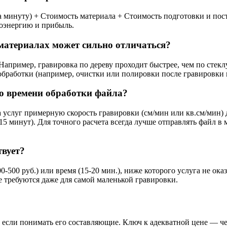
за минуту) + Стоимость материала + Стоимость подготовки и пос
роэнергию и прибыль.
 материалах может сильно отличаться?
. Например, гравировка по дереву проходит быстрее, чем по сте
обработки (например, очистки или полировки после гравировки 
го времени обработки файла?
 услуг примерную скорость гравировки (см/мин или кв.см/мин) 
5 минут). Для точного расчета всегда лучше отправлять файл в
твует?
00 руб.) или время (15-20 мин.), ниже которого услуга не оказ
е требуются даже для самой маленькой гравировки.
 если понимать его составляющие. Ключ к адекватной цене — че