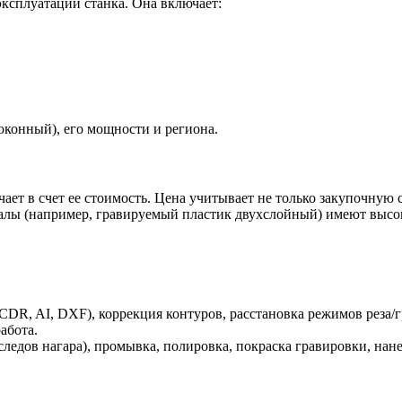
ксплуатации станка. Она включает:
локонный), его мощности и региона.
ает в счет ее стоимость. Цена учитывает не только закупочную с
алы (например, гравируемый пластик двухслойный) имеют высо
CDR, AI, DXF), коррекция контуров, расстановка режимов реза/
абота.
ледов нагара), промывка, полировка, покраска гравировки, нане