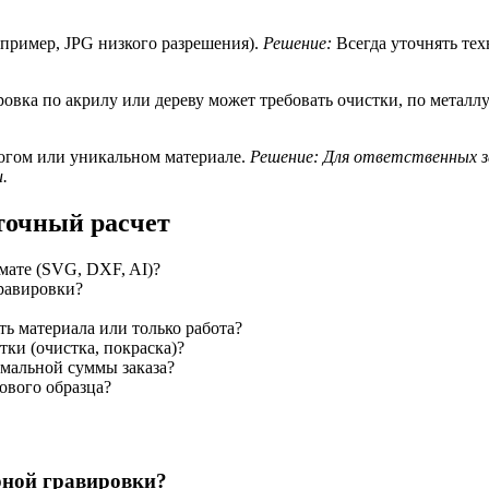
пример, JPG низкого разрешения).
Решение:
Всегда уточнять тех
овка по акрилу или дереву может требовать очистки, по метал
рогом или уникальном материале.
Решение: Для ответственных за
.
 точный расчет
мате (SVG, DXF, AI)?
равировки?
ть материала или только работа?
ки (очистка, покраска)?
имальной суммы заказа?
ового образца?
рной гравировки?