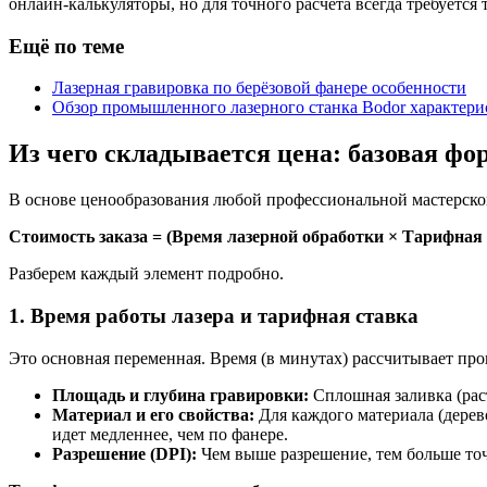
онлайн-калькуляторы, но для точного расчета всегда требуется
Ещё по теме
Лазерная гравировка по берёзовой фанере особенности
Обзор промышленного лазерного станка Bodor характери
Из чего складывается цена: базовая фо
В основе ценообразования любой профессиональной мастерско
Стоимость заказа = (Время лазерной обработки × Тарифная
Разберем каждый элемент подробно.
1. Время работы лазера и тарифная ставка
Это основная переменная. Время (в минутах) рассчитывает про
Площадь и глубина гравировки:
Сплошная заливка (раст
Материал и его свойства:
Для каждого материала (дерев
идет медленнее, чем по фанере.
Разрешение (DPI):
Чем выше разрешение, тем больше точ