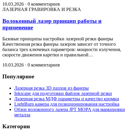
10.03.2026
·
0 комментариев
ЛАЗЕРНАЯ ГРАВИРОВКА И РЕЗКА
Волоконный лазер принцип работы и
применение
Базовые принципы настройки лазерной резки фанеры
Качественная резка фанеры лазером зависит от точного
баланса трех ключевых параметров: мощности излучения,
скорости движения каретки и правильной…
10.03.2026
·
0 комментариев
Популярное
Лазерная резка 3D пазлов из фанеры
Inkscape для подготовки файлов лазерной резки
Лазерная резка МДФ параметры и качество кромки
LightBurn камера для позиционирования настройка
Обзор волоконного лазера JPT MOPA для маркировки
металла
Категории