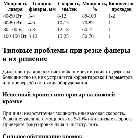
Мощность
Толщина
Скорость,
Мощность,
Количество
лазера
фанеры, мм
мм/сек
%
проходов
40-50 Вт
3-4
8-12
85-100
1-2
60-80 Вт
4-6
10-15
70-85
1
80-100 Вт
6-8
12-18
60-75
1
100-150 Вт
8-12
15-25
50-70
1
Типовые проблемы при резке фанеры
и их решение
Даже при правильных настройках могут возникать дефекты.
Большинство из них устраняется корректировкой параметров
или проверкой состояния оборудования.
Неполный пропил или пригар на нижней
кромке
Причина: недостаточная мощность или высокая скорость.
Решение: увеличьте мощность на 5-10% или снизьте скорость.
Проверьте фокусировку луча и чистоту линз.
Сильное обугливание кромок