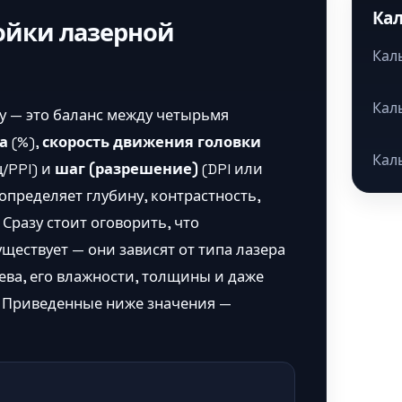
Ка
ойки лазерной
Кал
Кал
у — это баланс между четырьмя
а
(%),
скорость движения головки
Кал
ц/PPI) и
шаг (разрешение)
(DPI или
определяет глубину, контрастность,
Сразу стоит оговорить, что
ществует — они зависят от типа лазера
ева, его влажности, толщины и даже
. Приведенные ниже значения —