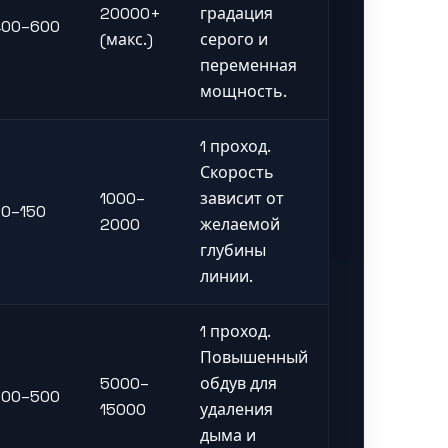
20000+
градация
400–600
(макс.)
серого и
переменная
мощность.
1 проход.
Скорость
1000–
зависит от
50–150
2000
желаемой
глубины
линии.
1 проход.
Повышенный
5000–
обдув для
300–500
15000
удаления
дыма и