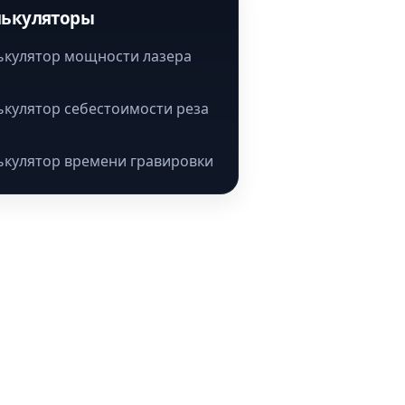
лькуляторы
ькулятор мощности лазера
ькулятор себестоимости реза
ькулятор времени гравировки