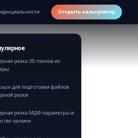
иденциальности
Открыть калькулятор
пулярное
ерная резка 3D пазлов из
еры
scape для подготовки файлов
ерной резки
ерная резка МДФ параметры и
ество кромки