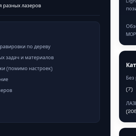
Lig
поз
Обз
MOP
равировки по дереву
ых задач и материалов
Ка
ки (помимо настроек)
Без
ение
(7)
зеров
ЛАЗ
(20