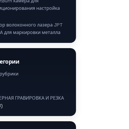
htBurn камера для
иционирования настройка
ор волоконного лазера JPT
A для маркировки металла
тегории
 рубрики
ЕРНАЯ ГРАВИРОВКА И РЕЗКА
8)