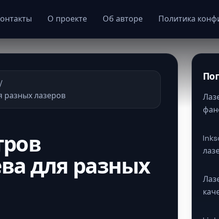
онтакты
О проекте
Об авторе
Политика конф
По
/
я разных лазеров
Лаз
фан
тров
Ink
лаз
ва для разных
Лаз
кач