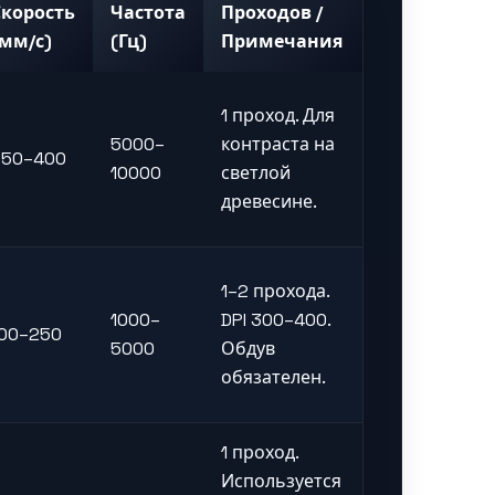
Скорость
Частота
Проходов /
(мм/с)
(Гц)
Примечания
1 проход. Для
5000–
контраста на
250–400
10000
светлой
древесине.
1–2 прохода.
1000–
DPI 300–400.
100–250
5000
Обдув
обязателен.
1 проход.
Используется