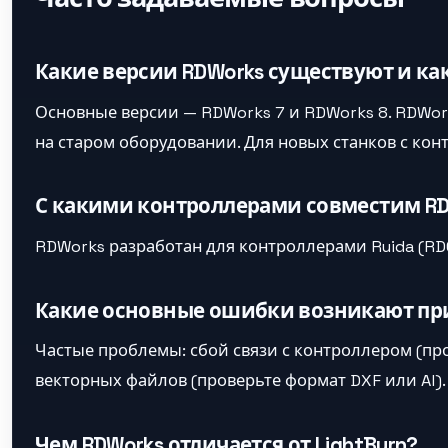
Какие версии RDWorks существуют и ка
Основные версии — RDWorks 7 и RDWorks 8. RDWo
на старом оборудовании. Для новых станков с ко
С какими контроллерами совместим RD
RDWorks разработан для контроллерами Ruida (RD
Какие основные ошибки возникают при
Частые проблемы: сбой связи с контроллером (п
векторных файлов (проверьте формат DXF или AI).
Чем RDWorks отличается от LightBurn?