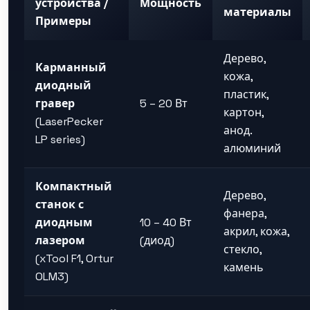
устройства /
Мощность
материалы
Примеры
Дерево,
Карманный
кожа,
диодный
пластик,
гравер
5 – 20 Вт
картон,
(LaserPecker
анод.
LP series)
алюминий
Компактный
Дерево,
станок с
фанера,
диодным
10 – 40 Вт
акрил, кожа,
лазером
(диод)
стекло,
(xTool F1, Ortur
камень
OLM3)