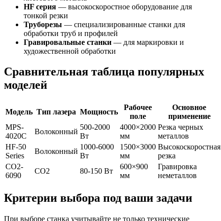
HF серия
— высокоскоростное оборудование для
тонкой резки
Труборезы
— специализированные станки для
обработки труб и профилей
Гравировальные станки
— для маркировки и
художественной обработки
Сравнительная таблица популярных
моделей
Рабочее
Основное
Модель
Тип лазера
Мощность
поле
применение
MPS-
500-2000
4000×2000
Резка черных
Волоконный
4020C
Вт
мм
металлов
HF-50
1000-6000
1500×3000
Высокоскоростная
Волоконный
Series
Вт
мм
резка
CO2-
600×900
Гравировка
CO2
80-150 Вт
6090
мм
неметаллов
Критерии выбора под ваши задачи
При выборе станка учитывайте не только технические