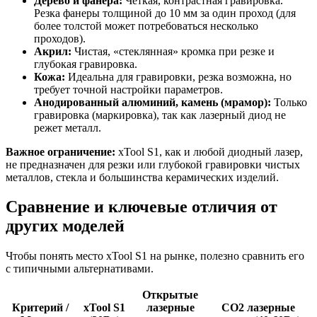
Дерево и фанера:
Четкая, контрастная гравировка.
Резка фанеры толщиной до 10 мм за один проход (для
более толстой может потребоваться несколько
проходов).
Акрил:
Чистая, «стеклянная» кромка при резке и
глубокая гравировка.
Кожа:
Идеальна для гравировки, резка возможна, но
требует точной настройки параметров.
Анодированный алюминий, камень (мрамор):
Только
гравировка (маркировка), так как лазерный диод не
режет металл.
Важное ограничение:
xTool S1, как и любой диодный лазер,
не предназначен для резки или глубокой гравировки чистых
металлов, стекла и большинства керамических изделий.
Сравнение и ключевые отличия от
других моделей
Чтобы понять место xTool S1 на рынке, полезно сравнить его
с типичными альтернативами.
Открытые
Критерий /
xTool S1
лазерные
CO2 лазерные