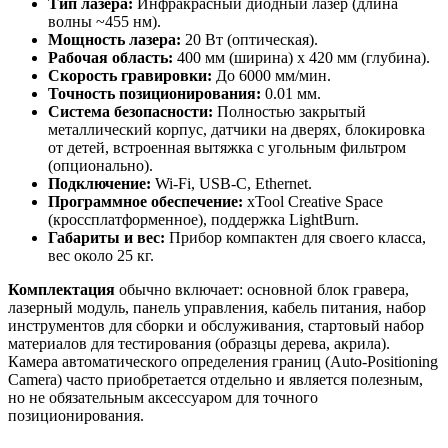
Тип лазера:
Инфракрасный диодный лазер (длина
волны ~455 нм).
Мощность лазера:
20 Вт (оптическая).
Рабочая область:
400 мм (ширина) x 420 мм (глубина).
Скорость гравировки:
До 6000 мм/мин.
Точность позиционирования:
0.01 мм.
Система безопасности:
Полностью закрытый
металлический корпус, датчики на дверях, блокировка
от детей, встроенная вытяжка с угольным фильтром
(опционально).
Подключение:
Wi-Fi, USB-C, Ethernet.
Программное обеспечение:
xTool Creative Space
(кроссплатформенное), поддержка LightBurn.
Габариты и вес:
Прибор компактен для своего класса,
вес около 25 кг.
Комплектация
обычно включает: основной блок гравера,
лазерный модуль, панель управления, кабель питания, набор
инструментов для сборки и обслуживания, стартовый набор
материалов для тестирования (образцы дерева, акрила).
Камера автоматического определения границ (Auto-Positioning
Camera) часто приобретается отдельно и является полезным,
но не обязательным аксессуаром для точного
позиционирования.