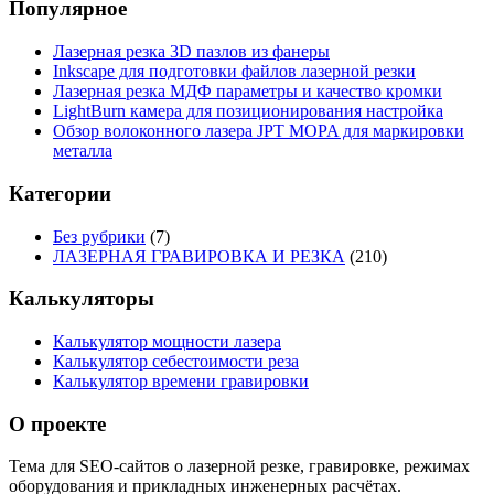
Популярное
Лазерная резка 3D пазлов из фанеры
Inkscape для подготовки файлов лазерной резки
Лазерная резка МДФ параметры и качество кромки
LightBurn камера для позиционирования настройка
Обзор волоконного лазера JPT MOPA для маркировки
металла
Категории
Без рубрики
(7)
ЛАЗЕРНАЯ ГРАВИРОВКА И РЕЗКА
(210)
Калькуляторы
Калькулятор мощности лазера
Калькулятор себестоимости реза
Калькулятор времени гравировки
О проекте
Тема для SEO-сайтов о лазерной резке, гравировке, режимах
оборудования и прикладных инженерных расчётах.