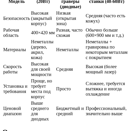
Модель
(20Вт)
граверы
станки (40-60Вт)
(диодные)
Высокая
Низкая
Средняя (часто есть
Безопасность
(закрытый
(открытая
кожух)
корпус)
зона)
Рабочая
Разная, часто
Обычно больше
400×420 мм
область
схожая
(600×900 мм и т.д.)
Неметаллы
Неметаллы +
(дерево,
гравировка по
Материалы
Неметаллы
акрил,
некоторым металлам
кожа)
с покрытием
Высокая
Скорость
Высокая (более
для своей
Средняя
работы
мощный лазер)
мощности
Проще, но
Сложнее, требуется
Установка и
требует
Просто
вытяжка и иногда
требования
места под
охлаждение
корпус
Выше
Ценовой
среднего
Бюджетный и
Профессиональный,
диапазон
для
средний
значительно выше
диодных