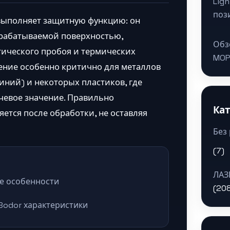
Lig
поз
выполняет защитную функцию: он
брабатываемой поверхностью,
Обз
тического пробоя и термических
MOP
ение особенно критично для металлов
ний) и некоторых пластиков, где
чевое значение. Правильно
Ка
яется после обработки, не оставляя
Без
(7)
ЛАЗ
е особенности
(20
Bodor характеристики