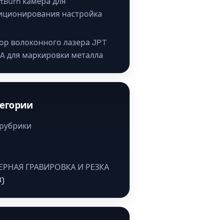
htBurn камера для
иционирования настройка
ор волоконного лазера JPT
A для маркировки металла
тегории
 рубрики
ЕРНАЯ ГРАВИРОВКА И РЕЗКА
8)