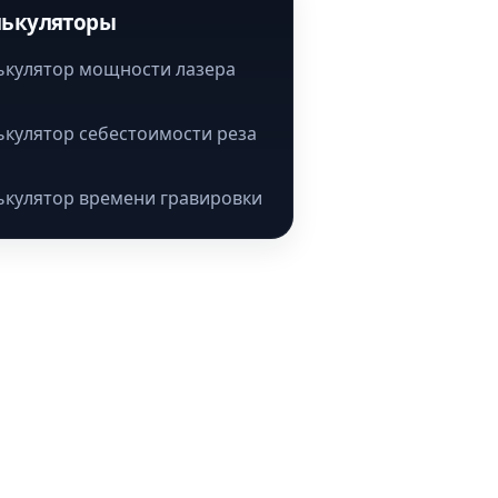
лькуляторы
ькулятор мощности лазера
ькулятор себестоимости реза
ькулятор времени гравировки