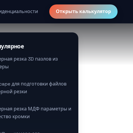
иденциальности
Открыть калькулятор
пулярное
ерная резка 3D пазлов из
еры
scape для подготовки файлов
ерной резки
ерная резка МДФ параметры и
ество кромки