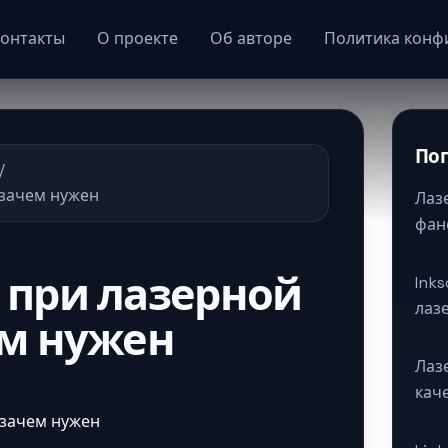
онтакты
О проекте
Об авторе
Политика конф
По
/
 зачем нужен
Лаз
фан
 при лазерной
Ink
лаз
ем нужен
Лаз
кач