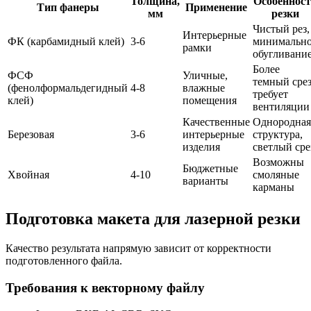
Толщина,
Особеннос
Тип фанеры
Применение
мм
резки
Чистый рез,
Интерьерные
ФК (карбамидный клей)
3-6
минимальн
рамки
обугливани
Более
ФСФ
Уличные,
темный срез
(фенолформальдегидный
4-8
влажные
требует
клей)
помещения
вентиляции
Качественные
Однородная
Березовая
3-6
интерьерные
структура,
изделия
светлый сре
Возможны
Бюджетные
Хвойная
4-10
смоляные
варианты
карманы
Подготовка макета для лазерной резки
Качество результата напрямую зависит от корректности
подготовленного файла.
Требования к векторному файлу