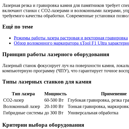
Лазерная резка и гравировка камня для памятников требует с
включают станки с CO2-лазерами и волоконными лазерами, упра
требуемого качества обработки. Современные установки позв
Ещё по теме
Режимы работы лазера растровая и векторная гравировка
Обзор волоконного маркиратора xTool F1 Ultra характери
Принцип работы лазерного оборудования
Лазерный станок фокусирует луч на поверхности камня, локаль
компьютерную программу (ЧПУ), что гарантирует точное воспр
Типы лазерных станков для камня
Тип лазера
Мощность
Применение
CO2-лазер
60-500 Вт
Глубокая гравировка, резка гр
Волоконный лазер
20-100 Вт
Тонкая гравировка, маркировк
Гибридные системы
до 300 Вт
Универсальная обработка
Критерии выбора оборудования