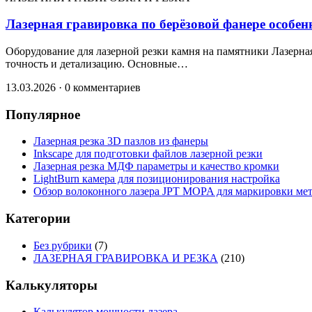
Лазерная гравировка по берёзовой фанере особен
Оборудование для лазерной резки камня на памятники Лазерна
точность и детализацию. Основные…
13.03.2026
·
0 комментариев
Популярное
Лазерная резка 3D пазлов из фанеры
Inkscape для подготовки файлов лазерной резки
Лазерная резка МДФ параметры и качество кромки
LightBurn камера для позиционирования настройка
Обзор волоконного лазера JPT MOPA для маркировки ме
Категории
Без рубрики
(7)
ЛАЗЕРНАЯ ГРАВИРОВКА И РЕЗКА
(210)
Калькуляторы
Калькулятор мощности лазера