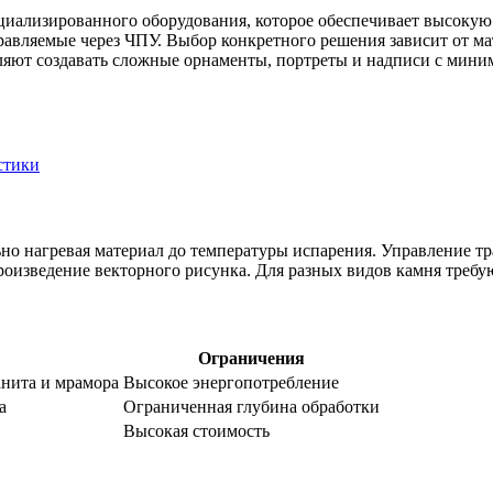
пециализированного оборудования, которое обеспечивает высоку
вляемые через ЧПУ. Выбор конкретного решения зависит от мате
оляют создавать сложные орнаменты, портреты и надписи с мин
стики
но нагревая материал до температуры испарения. Управление тр
оизведение векторного рисунка. Для разных видов камня требу
Ограничения
анита и мрамора
Высокое энергопотребление
а
Ограниченная глубина обработки
Высокая стоимость