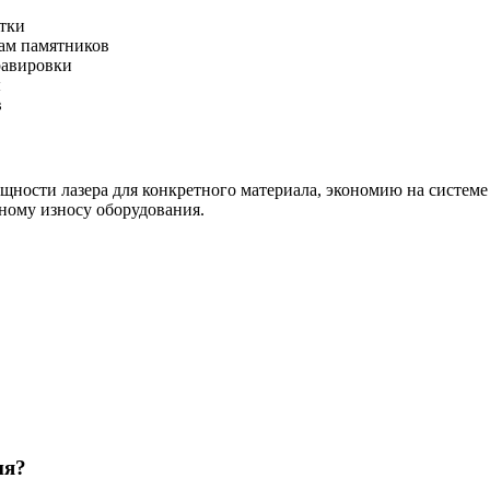
отки
рам памятников
равировки
ы
в
ости лазера для конкретного материала, экономию на системе 
ному износу оборудования.
ня?