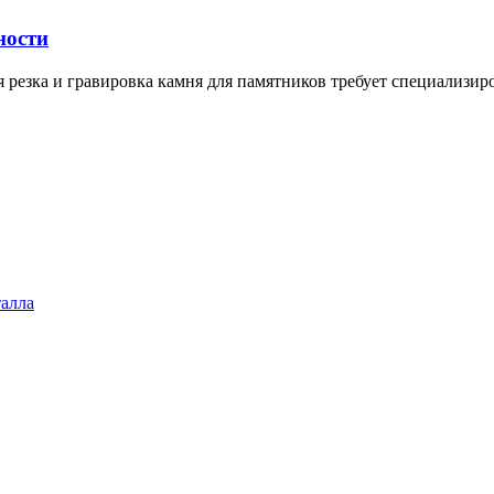
ности
я резка и гравировка камня для памятников требует специализи
талла