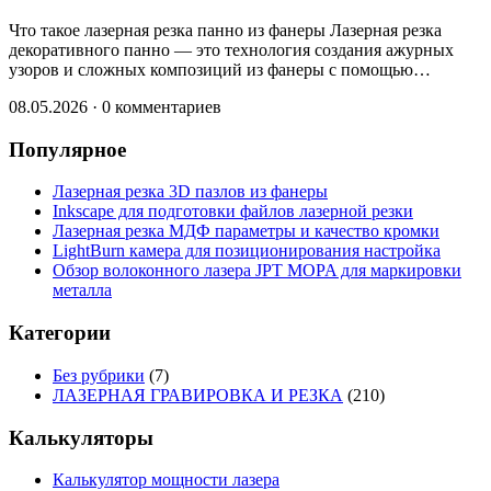
Что такое лазерная резка панно из фанеры Лазерная резка
декоративного панно — это технология создания ажурных
узоров и сложных композиций из фанеры с помощью…
08.05.2026
·
0 комментариев
Популярное
Лазерная резка 3D пазлов из фанеры
Inkscape для подготовки файлов лазерной резки
Лазерная резка МДФ параметры и качество кромки
LightBurn камера для позиционирования настройка
Обзор волоконного лазера JPT MOPA для маркировки
металла
Категории
Без рубрики
(7)
ЛАЗЕРНАЯ ГРАВИРОВКА И РЕЗКА
(210)
Калькуляторы
Калькулятор мощности лазера