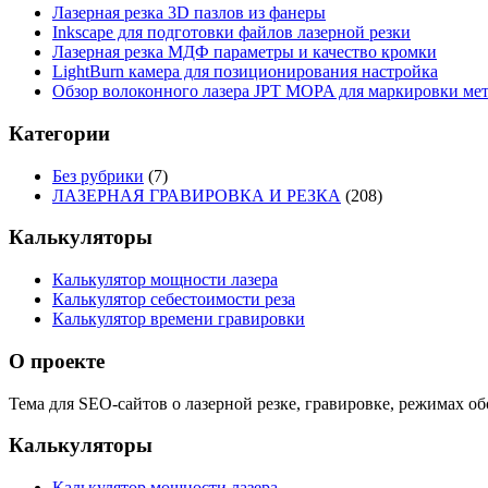
Лазерная резка 3D пазлов из фанеры
Inkscape для подготовки файлов лазерной резки
Лазерная резка МДФ параметры и качество кромки
LightBurn камера для позиционирования настройка
Обзор волоконного лазера JPT MOPA для маркировки ме
Категории
Без рубрики
(7)
ЛАЗЕРНАЯ ГРАВИРОВКА И РЕЗКА
(208)
Калькуляторы
Калькулятор мощности лазера
Калькулятор себестоимости реза
Калькулятор времени гравировки
О проекте
Тема для SEO-сайтов о лазерной резке, гравировке, режимах 
Калькуляторы
Калькулятор мощности лазера