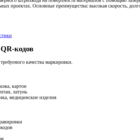
мерного штрихкода на поверхность материалов с помощью лазер
ных проектах. Основные преимущества: высокая скорость, долго
стики
 QR-кодов
 требуемого качества маркировки.
кожа, картон
итан, латунь
ика, медицинские изделия
гравировки
-кодов
ов