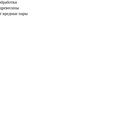
обработки
 древесины
т вредные пары