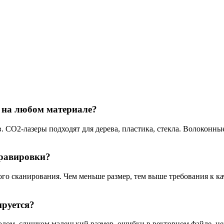
 на любом материале?
. CO2-лазеры подходят для дерева, пластика, стекла. Волоконны
гравировки?
 сканирования. Чем меньше размер, тем выше требования к кач
ируется?
дом, слишком маленький размер, ошибки в векторном файле, не