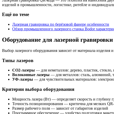
Лазерная гравировка QR-кода — это технология нанесения дву
изделий в промышленности, логистике, ритейле и индивидуаль
Ещё по теме
Лазерная гравировка по берёзовой фанере особенности
Обзор промышленного лазерного станка Bodor характери
Оборудование для лазерной гравировки
Выбор лазерного оборудования зависит от материала изделия и
Типы лазеров
CO2-лазеры
— для неметаллов: дерево, пластик, стекло, 
Волоконные лазеры
— для металлов: сталь, алюминий, т
УФ-лазеры
— для чувствительных материалов: электрон
Критерии выбора оборудования
Мощность лазера (Вт) — определяет скорость и глубину 
Точность позиционирования — критична для мелких QR
Размер рабочего поля — зависит от габаритов изделий
Программное обеспечение — удобство подготовки макет