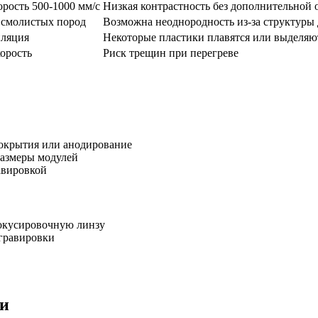
орость 500-1000 мм/с
Низкая контрастность без дополнительной 
ь смолистых пород
Возможна неоднородность из-за структуры
иляция
Некоторые пластики плавятся или выделяю
орость
Риск трещин при перегреве
окрытия или анодирование
азмеры модулей
авировкой
окусировочную линзу
гравировки
ки