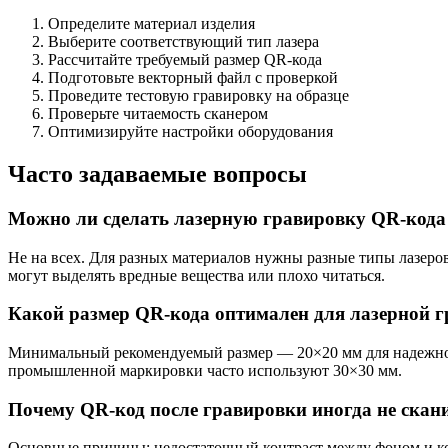
Определите материал изделия
Выберите соответствующий тип лазера
Рассчитайте требуемый размер QR-кода
Подготовьте векторный файл с проверкой
Проведите тестовую гравировку на образце
Проверьте читаемость сканером
Оптимизируйте настройки оборудования
Часто задаваемые вопросы
Можно ли сделать лазерную гравировку QR-кода
Не на всех. Для разных материалов нужны разные типы лазеров
могут выделять вредные вещества или плохо читаться.
Какой размер QR-кода оптимален для лазерной 
Минимальный рекомендуемый размер — 20×20 мм для надежного
промышленной маркировки часто используют 30×30 мм.
Почему QR-код после гравировки иногда не скан
Основные причины: недостаточный контраст между фоном и ко