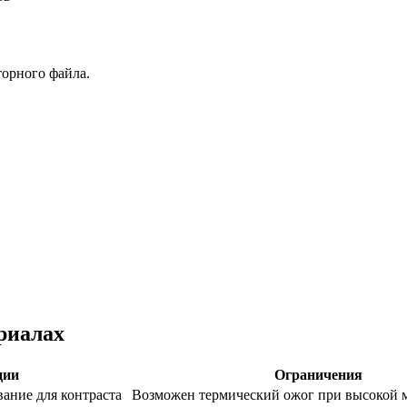
торного файла.
риалах
ции
Ограничения
ание для контраста
Возможен термический ожог при высокой