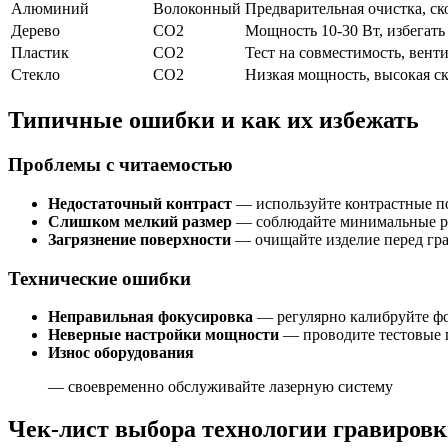
Алюминий
Волоконный
Предварительная очистка, ск
Дерево
CO2
Мощность 10-30 Вт, избегат
Пластик
CO2
Тест на совместимость, вент
Стекло
CO2
Низкая мощность, высокая ск
Типичные ошибки и как их избежать
Проблемы с читаемостью
Недостаточный контраст
— используйте контрастные п
Слишком мелкий размер
— соблюдайте минимальные р
Загрязнение поверхности
— очищайте изделие перед гр
Технические ошибки
Неправильная фокусировка
— регулярно калибруйте ф
Неверные настройки мощности
— проводите тестовые 
Износ оборудования
— своевременно обслуживайте лазерную систему
Чек-лист выбора технологии гравиров