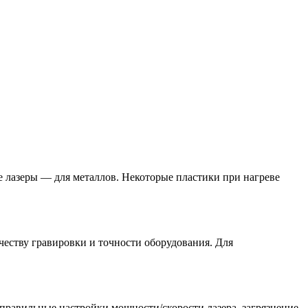
е лазеры — для металлов. Некоторые пластики при нагреве
еству гравировки и точности оборудования. Для
правильные настройки мощности/скорости лазера, загрязнение