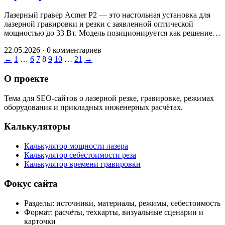
Лазерный гравер Acmer P2 — это настольная установка для
лазерной гравировки и резки с заявленной оптической
мощностью до 33 Вт. Модель позиционируется как решение…
22.05.2026
·
0 комментариев
Пагинация
←
1
…
6
7
8
9
10
…
21
→
записей
О проекте
Тема для SEO-сайтов о лазерной резке, гравировке, режимах
оборудования и прикладных инженерных расчётах.
Калькуляторы
Калькулятор мощности лазера
Калькулятор себестоимости реза
Калькулятор времени гравировки
Фокус сайта
Разделы: источники, материалы, режимы, себестоимость
Формат: расчёты, техкарты, визуальные сценарии и
карточки