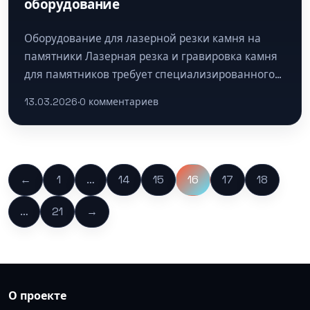
оборудование
Оборудование для лазерной резки камня на
памятники Лазерная резка и гравировка камня
для памятников требует специализированного
оборудования, которое обеспечивает высокую
13.03.2026
·
0 комментариев
точность и детализацию. Основные…
Пагинация
←
1
…
14
15
16
17
18
записей
…
21
→
О проекте